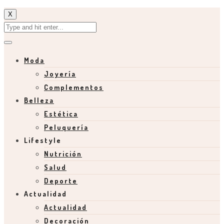
X
Moda
Joyería
Complementos
Belleza
Estética
Peluquería
Lifestyle
Nutrición
Salud
Deporte
Actualidad
Actualidad
Decoración