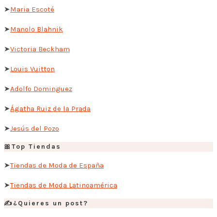
➤
Maria Escoté
➤
Manolo Blahnik
➤
Victoria Beckham
➤
Louis Vuitton
➤
Adolfo Dominguez
➤
Ágatha Ruiz de la Prada
➤
Jesús del Pozo
🎀Top Tiendas
➤
Tiendas de Moda de España
➤
Tiendas de Moda Latinoamérica
✍️¿Quieres un post?