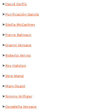
➤
David Delfín
➤
Purificación García
➤
Stella McCartney
➤
Pierre Balmain
➤
Gianni Versace
➤
Roberto Verino
➤
Roy Halston
➤
Vera Wang
➤
Mary Quant
➤
Tommy Hilfiger
➤
Donatella Versace